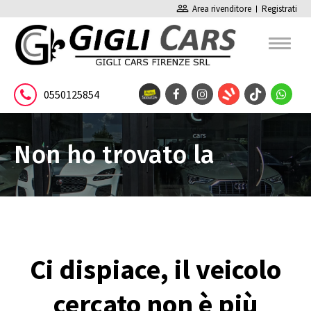
people_outline
Area rivenditore
Registrati
0550125854
Non ho trovato la
pagina
Ci dispiace, il veicolo
cercato non è più