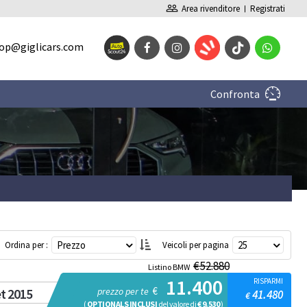
people_outline
Area rivenditore
Registrati
op@giglicars.com
Confronta
Prezzo
25
Ordina per :
Veicoli per pagina
€
52.880
Listino
BMW
verified
er prezzo
11.400
RISPARMI
€
t 2015
prezzo per te
41.480
€
(
OPTIONALS INCLUSI
del valore di
€ 9.530
)