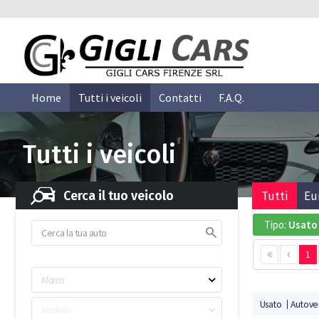
Home
Tutti i veicoli
Contatti
F.A.Q.
Tutti i veicoli
Cerca il tuo veicolo
Tutti
Eu
Tipo:
Usato
1
Marca
Usato
Autovei
Modello