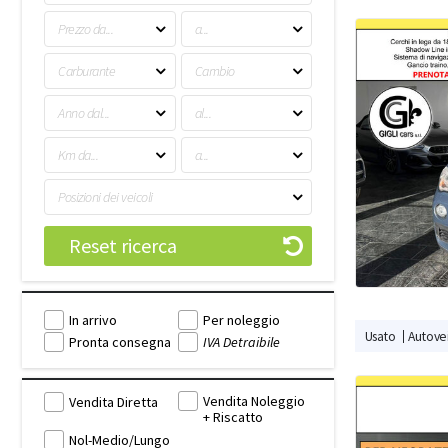
Prezzo da...
a...
Carburante
Cambio
Anno dal...
al...
Km da...
a...
Posizioni dei veicoli
Reset ricerca
In arrivo
Per noleggio
Usato
Autovei
Pronta consegna
IVA Detraibile
Vendita Noleggio
Vendita Diretta
+ Riscatto
Nol-Medio/Lungo