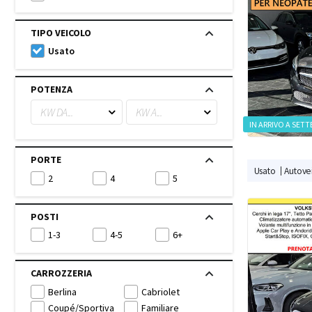
TIPO VEICOLO
Usato
POTENZA
KW DA...
KW A...
IN ARRIVO A SET
PORTE
Usato
Autovei
2
4
5
POSTI
1-3
4-5
6+
CARROZZERIA
Berlina
Cabriolet
Coupé/Sportiva
Familiare