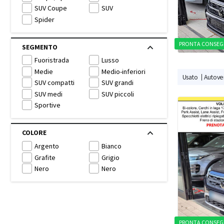
SUV Coupe
SUV
Spider
PRONTA CONSEG
SEGMENTO
Fuoristrada
Lusso
Medie
Medio-inferiori
Usato
Autovei
SUV compatti
SUV grandi
SUV medi
SUV piccoli
Sportive
COLORE
Argento
Bianco
Grafite
Grigio
Nero
Nero
PRONTA CONSEG