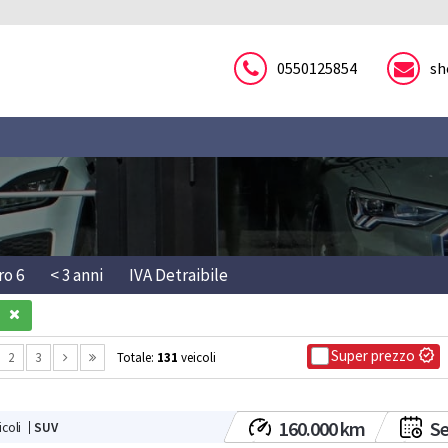
0550125854
sh
ro 6
< 3 anni
IVA Detraibile
2
3
Totale:
131
veicoli
Sup
160.000 km
Se
coli
SUV