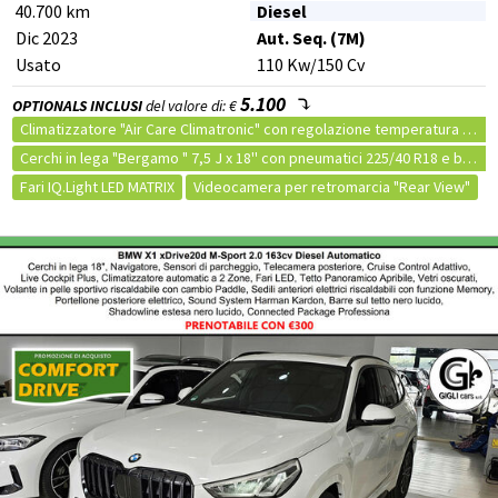
40.700 km
Diesel
Dic 2023
Aut. Seq. (7M)
Usato
110
Kw
/150
Cv
5.100
OPTIONALS INCLUSI
del valore di: €
Climatizzatore "Air Care Climatronic" con regolazione temperatura a 3 Zone
Cerchi in lega "Bergamo " 7,5 J x 18'' con pneumatici 225/40 R18 e bulloni antifurto
Fari IQ.Light LED MATRIX
Videocamera per retromarcia "Rear View"
Tetto panoramico ad azionamento elettrico
Pure White
Chiusura centralizzata
Immobilizzatore elettronico
Sistema di navigazione
Vivavoce
Autoradio MP3
Volante multifunzione
Autoradio
Computer di bordo
Controllo vocale
Comandi vocali
Comandi al volante
Apple CarPlay
USB
Bluetooth
Filtro antiparticolato (FAP)
Marmitta catalitica
Fari full LED
Fendinebbia
Luci diurne
PRONTA CONSEGNA
Luci diurne LED
Isofix
Sedili sportivi
Leve al volante
Volante in pelle
Appoggiabraccia centrale
Palette cambio al volante
Appoggiatesta posteriore