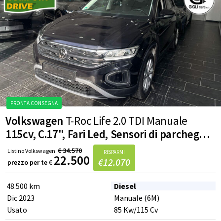
Volkswagen
T-Roc Life 2.0 TDI Manuale
115cv, C.17", Fari Led, Sensori di parcheggio anteriori e posteriori, Telecamera, Specchietti ripiegabili elettricamente
€
34.570
Listino
Volkswagen
RISPARMI
22.500
€
12.070
prezzo per te
€
PRONTA CONSEGNA
48.500 km
Diesel
Dic 2023
Manuale (6M)
Usato
85
Kw
/115
Cv