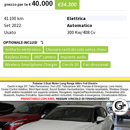
40.000
€
34.300
prezzo per te
€
EDS (Antislittamento in partenza)
Trazione Integrale
Hill holder
Sensore di luminosità
41.100 km
Elettrica
Specchietto retrovisore con funzione antiabbagliamento
Set 2022
Automatico
Usato
300
Kw
/408
Cv
OPTIONALS INCLUSI
Antifurto elettronico
Chiusura centralizzata senza chiavi
Keyless Entry
360° camera
Impianto audio
Wireless Smartphone Charger
Cerchi 20
Fari direzionali
Fendinebbia
Regolazione elettrica sedili
Sedili riscaldati
Supporto lombare
Volante riscaldato
City Safety
Frenata automatica di emergenza
Sistema anticollisione
Adaptive cruise control
Blind spot monitor
Frenata di emergenza assistita
Tetto panoramico