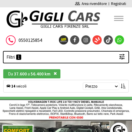
people_outline
Area rivenditore
Registrati
0550125854
Filtri
Da
37.600
a
56.400 km
Prezzo
14
veicoli