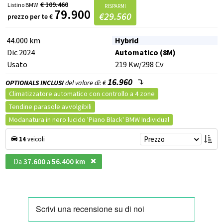
€
109.460
Listino
BMW
RISPARMI
79.900
€
29.560
prezzo per te
€
44.000 km
Hybrid
Dic 2024
Automatico (8M)
Usato
219
Kw
/298
Cv
16.960
OPTIONALS INCLUSI
del valore di: €
Climatizzatore automatico con controllo a 4 zone
Tendine parasole avvolgibili
Modanatura in nero lucido 'Piano Black' BMW Individual
Sistema Soft-Close per portiere
BMW Gesture Control
Prezzo
14
veicoli
BMW Live Cockpit Professional
Travel & confort system
Impianto audio Harman Kardon
Da
37.600
a
56.400 km
Interni in pelle sintetica Sensafin con cuciture Silverstone
Innovation package
Pacchetto porta-oggetti bagagliaio
Travel package
Parking Assistant Professional
Tetto panoramico scorrevole/inclinabile ad azionamento elettrico
Carbon Black
Vetri posteriori laterali e lunotto oscurati