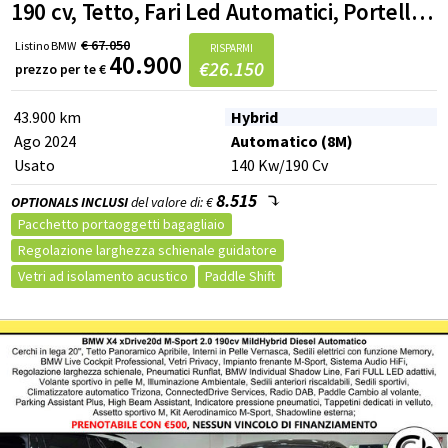
190 cv, Tetto, Fari Led Automatici, Portellone Elettrico
€
67.050
Listino
BMW
RISPARMI
40.900
€
26.150
prezzo per te
€
43.900 km
Hybrid
Ago 2024
Automatico (8M)
Usato
140
Kw
/190
Cv
8.515
OPTIONALS INCLUSI
del valore di: €
Pacchetto portaoggetti bagagliaio
Regolazione larghezza schienale guidatore
Vetri ad isolamento acustico
Paddle Shift
PRONTA CONSEGNA
ELETTRICA
Tendine parasole finestrini posteriori
Impianto HiFi amplificato
Base di ricarica Wireless
Pacchetto Entertainment
Pacchetto Travel
Parking Assistant
Tetto panoramico scorrevole/inclinabile ad azionamento elettrico
Black Sapphire
Vetri posteriori laterali e lunotto oscurati
Chiusura centralizzata telecomandata
Chiave con transponder