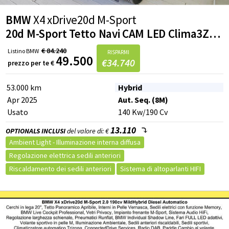
BMW
X4 xDrive20d M-Sport
20d M-Sport Tetto Navi CAM LED Clima3Zone MSport
€
84.240
Listino
BMW
RISPARMI
49.500
€
34.740
prezzo per te
€
53.000 km
Hybrid
Apr 2025
Aut. Seq. (8M)
Usato
140
Kw
/190
Cv
13.110
OPTIONALS INCLUSI
del valore di: €
Ambient Light - Illuminazione interna diffusa
Regolazione elettrica sedili anteriori
Riscaldamento dei sedili anteriori
Sistema di altoparlanti HIFI
Shadow Line in High Gloss Black con contenuti estesi
BMW Live Cockpit Professional
Cerchi in lega da 20" a doppie razze, styling 699 M (Pneum. Mistiant. 245/45, post.275/40 R20- Runflat)
Impianto frenante MSport con pinze blu