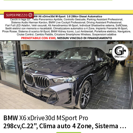
Tetto apribile
Alzacristalli elettrici
BMW
X6 xDrive30d MSport Pro
298cv,C.22", Clima auto 4 Zone, Sistema Soft-Close per portiere, Harman Kardon, Travel package, Tetto apribile