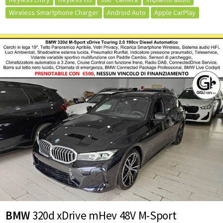
Wireless Smartphone Charger
Android Auto
Apple CarPlay
Fari direzionali
Fendinebbia
Adaptive cruise control
Blind spot monitor
Frenata di emergenza assistita
BMW
320d xDrive mHev 48V M-Sport