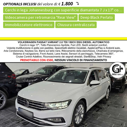
1.800
OPTIONALS INCLUSI
del valore di: €
Cerchi in lega Johannesburg con superificie diamantata 7 J x 17" con pneumatici 215/55 R17 a bassa resistenza al rotolamento, bulloni antifurto
Videocamera per retromarcia "Rear View"
Deep Black Perlato
Immobilizzatore elettronico
Chiusura centralizzata
Comandi al volante
Comandi vocali
Controllo vocale
Computer di bordo
Autoradio MP3
Vivavoce
Volante multifunzione
Autoradio
Bluetooth
USB
Apple CarPlay
Filtro antiparticolato (FAP)
Retrovisori ripiegabili elettr.
Marmitta catalitica
Fari full LED
Fendinebbia
Luci diurne
Luci diurne LED
Volante in pelle
Appoggiabraccia centrale
Appoggiabraccia posteriore cen
Appoggiatesta posteriore
Volante regolabile
Isofix
Sedile guida regolabile in altezza
Sistema di chiamata di emergenza
ABS
Servosterzo
Airbag passeggero
Airbag laterali
Airbag per la testa
ESP
Telecamera Posteriore
Sensori Luci
Hill holder
Frenata di emergenza assistita
Sensore di luminosità