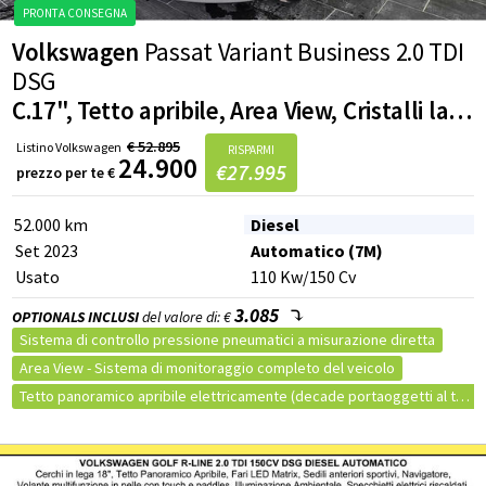
Sensori di parcheggio
Volkswagen
Passat Variant Business 2.0 TDI
DSG
C.17", Tetto apribile, Area View, Cristalli laterali posteriori e lunotto oscurati, Barre tetto
€
52.895
Listino
Volkswagen
RISPARMI
24.900
€
27.995
prezzo per te
€
52.000 km
Diesel
Set 2023
Automatico (7M)
Usato
110
Kw
/150
Cv
3.085
OPTIONALS INCLUSI
del valore di: €
Sistema di controllo pressione pneumatici a misurazione diretta
Area View - Sistema di monitoraggio completo del veicolo
PRONTA CONSEGNA
Tetto panoramico apribile elettricamente (decade portaoggetti al tetto)
Pure White
Cristalli laterali posteriori e lunotto oscurati