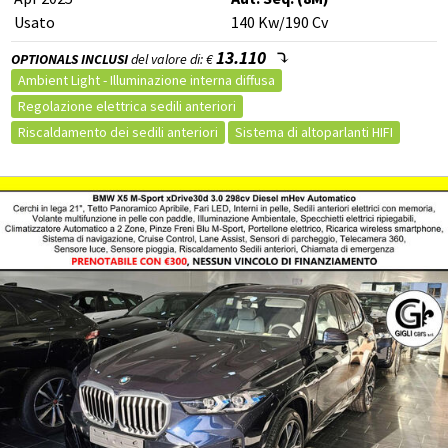
Riconoscimento dei segnali stradali
Usato
140
Kw
/190
Cv
Telecamera per parcheggio assistito
Alzacristalli elettrici
13.110
OPTIONALS INCLUSI
del valore di: €
Ambient Light - Illuminazione interna diffusa
Regolazione elettrica sedili anteriori
Riscaldamento dei sedili anteriori
Sistema di altoparlanti HIFI
Shadow Line in High Gloss Black con contenuti estesi
BMW Live Cockpit Professional
Cerchi in lega da 20" a doppie razze, styling 699 M (Pneum. Mistiant. 245/45, post.275/40 R20- Runflat)
Impianto frenante MSport con pinze blu
Interni in Pelle Vernasca Black con profili in contrasto Grey
Driving Assistant
Parking Assistant Plus con SurroundView
Tettuccio panoramico in vetro scorrevole/inclinabile ad azionamento elettrico
Black Sapphire
Vetri posteriori laterali e lunotto oscurati
Regolazione larghezza schienale guidatore
Pacchetto sportivo
Chiusura centralizzata telecomandata
Controllo vocale
Sistema di navigazione
Carica per smartphone a induzione
Touch screen
Vivavoce
Autoradio
Volante multifunzione