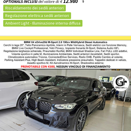
12.980
OPTIONALS INCLUSI
del valore di: €
Riscaldamento dei sedili anteriori
Regolazione elettrica sedili anteriori
Ambient Light - Illuminazione interna diffusa
BMW Live Cockpit Professional
Sistema di altoparlanti HIFI
Shadow Line in High Gloss Black con contenuti estesi
Impianto frenante MSport con pinze blu
Interni in Pelle Vernasca Black con profili in contrasto Grey
Driving Assistant
Parking Assistant Plus con SurroundView
Tettuccio panoramico in vetro scorrevole/inclinabile ad azionamento elettrico
Sophisto Grey Brilliant Effect
Vetri posteriori laterali e lunotto oscurati
Cerchi in lega da 20" a doppie razze, styling 699 M (Pneum. Mistiant. 245/45, post.275/40 R20- Runflat)