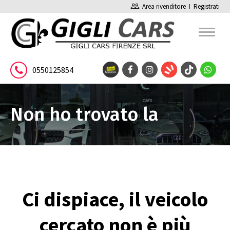
people_outline
Area rivenditore
Registrati
0550125854
Non ho trovato la
pagina
Ci dispiace, il veicolo
cercato non è più